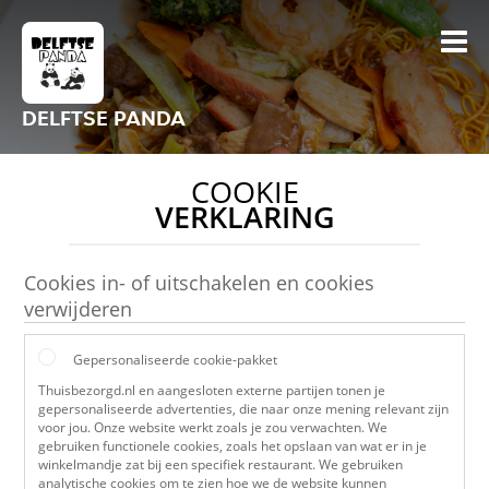
DELFTSE PANDA
COOKIE
VERKLARING
Cookies in- of uitschakelen en cookies
verwijderen
Gepersonaliseerde cookie-pakket
Thuisbezorgd.nl en aangesloten externe partijen tonen je
gepersonaliseerde advertenties, die naar onze mening relevant zijn
voor jou. Onze website werkt zoals je zou verwachten. We
gebruiken functionele cookies, zoals het opslaan van wat er in je
winkelmandje zat bij een specifiek restaurant. We gebruiken
analytische cookies om te zien hoe we de website kunnen